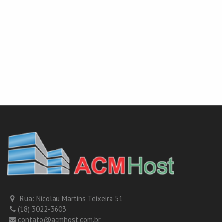
Rua: Nicolau Martins Teixeira 51
(18) 3022-3603
contato@acmhost.com.br