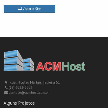
Visitar o Site
Rua: Nicolau Martins Teixeira 51
(18) 3022-3603
contato@acmhost.com.br
Alguns Projetos