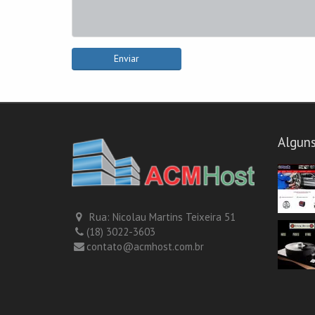
Enviar
Alguns
Rua: Nicolau Martins Teixeira 51
(18) 3022-3603
contato@acmhost.com.br