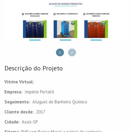
1
2
Descrição do Projeto
Vitrine Virtual:
Empresa:
Império Portátil
Seguimento:
Aluguel de Banheiro Químico
Cliente desde:
2017
Cidade:
Assis-SP
Sitema:
PHP com Banco Mysql e painel de controle