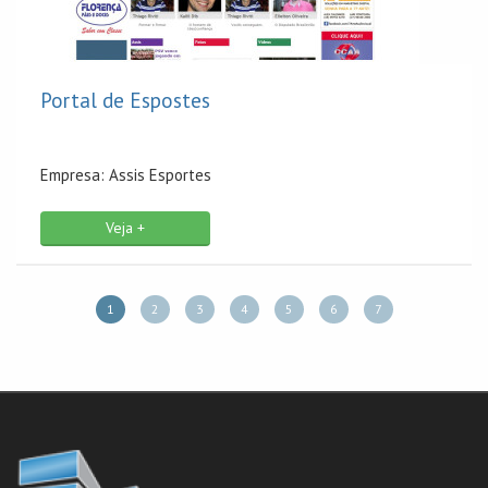
Portal de Espostes
Empresa: Assis Esportes
Veja +
1
2
3
4
5
6
7